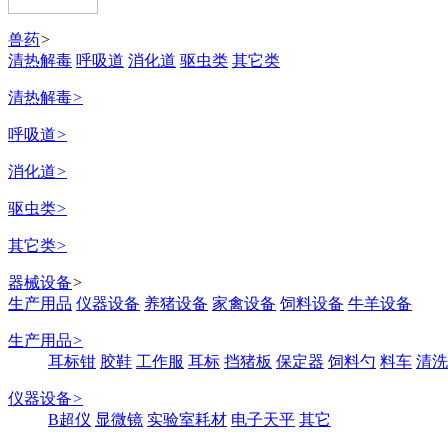
兽药
>
清热解毒
呼吸道
消化道
驱虫类
其它类
清热解毒
>
呼吸道
>
消化道
>
驱虫类
>
其它类
>
器械设备
>
生产用品
仪器设备
养猪设备
家禽设备
饲料设备
牛羊设备
生产用品
>
耳标钳
胶鞋
工作服
耳标
挡猪板
保定器
饲料勺
料车
清洗
仪器设备
>
B超仪
显微镜
实验室耗材
电子天平
其它