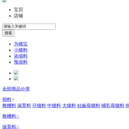
宝贝
店铺
为猪宝
小猪料
浓缩料
预混料
全部商品分类
饲料
>
教槽料
保育料
仔猪料
中猪料
大猪料
妊娠母猪料
哺乳母猪料
教槽料
>
保育料
>