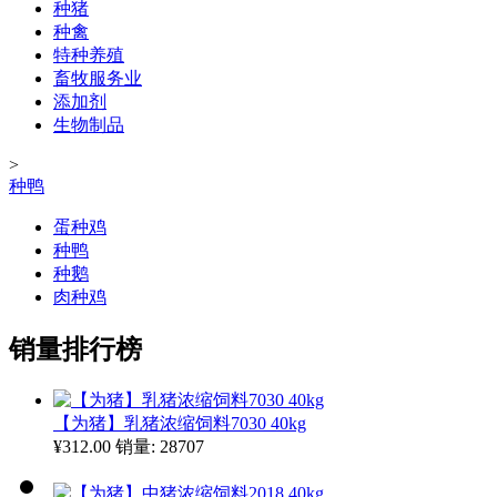
种猪
种禽
特种养殖
畜牧服务业
添加剂
生物制品
>
种鸭
蛋种鸡
种鸭
种鹅
肉种鸡
销量排行榜
【为猪】乳猪浓缩饲料7030 40kg
¥312.00
销量: 28707