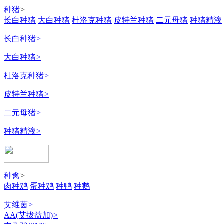
种猪
>
长白种猪
大白种猪
杜洛克种猪
皮特兰种猪
二元母猪
种猪精液
长白种猪
>
大白种猪
>
杜洛克种猪
>
皮特兰种猪
>
二元母猪
>
种猪精液
>
种禽
>
肉种鸡
蛋种鸡
种鸭
种鹅
艾维茵
>
AA(艾拔益加)
>