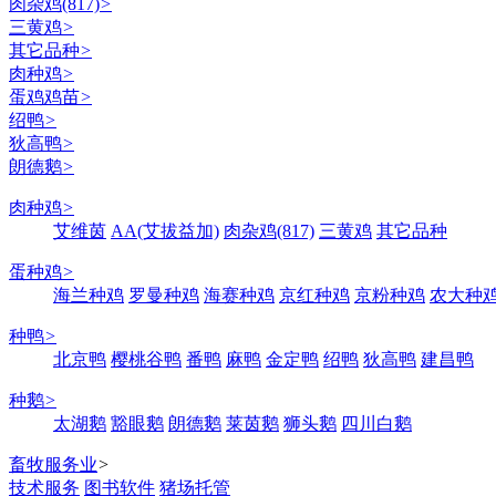
肉杂鸡(817)
>
三黄鸡
>
其它品种
>
肉种鸡
>
蛋鸡鸡苗
>
绍鸭
>
狄高鸭
>
朗德鹅
>
肉种鸡
>
艾维茵
AA(艾拔益加)
肉杂鸡(817)
三黄鸡
其它品种
蛋种鸡
>
海兰种鸡
罗曼种鸡
海赛种鸡
京红种鸡
京粉种鸡
农大种
种鸭
>
北京鸭
樱桃谷鸭
番鸭
麻鸭
金定鸭
绍鸭
狄高鸭
建昌鸭
种鹅
>
太湖鹅
豁眼鹅
朗德鹅
莱茵鹅
狮头鹅
四川白鹅
畜牧服务业
>
技术服务
图书软件
猪场托管