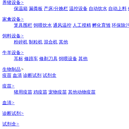
养猪设备
>
保温箱
漏粪板
产床/分娩栏
温控设备
自动饮水
自动上料
家禽设备
>
笼具围栏
饲喂饮水
通风温控
人工授精
孵化育雏
环保除
饲料设备
>
粉碎机
制粒机
混合机
其他
牛羊设备
>
耳标
修蹄车
修剃刀具
饲喂设备
其他
生物制品
>
疫苗
血清
诊断试剂
试剂盒
疫苗
>
猪用疫苗
鸡疫苗
宠物疫苗
其他动物疫苗
血清
>
诊断试剂
>
试剂盒
>