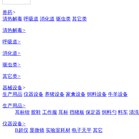
兽药
>
清热解毒
呼吸道
消化道
驱虫类
其它类
清热解毒
>
呼吸道
>
消化道
>
驱虫类
>
其它类
>
器械设备
>
生产用品
仪器设备
养猪设备
家禽设备
饲料设备
牛羊设备
生产用品
>
耳标钳
胶鞋
工作服
耳标
挡猪板
保定器
饲料勺
料车
清洗
仪器设备
>
B超仪
显微镜
实验室耗材
电子天平
其它