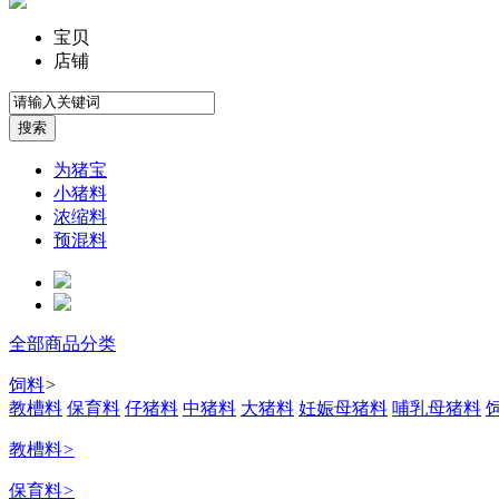
宝贝
店铺
为猪宝
小猪料
浓缩料
预混料
全部商品分类
饲料
>
教槽料
保育料
仔猪料
中猪料
大猪料
妊娠母猪料
哺乳母猪料
教槽料
>
保育料
>