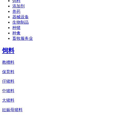
饲料
添加剂
兽药
器械设备
生物制品
种猪
种禽
畜牧服务业
饲料
教槽料
保育料
仔猪料
中猪料
大猪料
妊娠母猪料