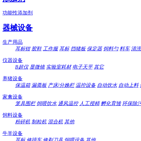
功能性添加剂
器械设备
生产用品
耳标钳
胶鞋
工作服
耳标
挡猪板
保定器
饲料勺
料车
清洗
仪器设备
B超仪
显微镜
实验室耗材
电子天平
其它
养猪设备
保温箱
漏粪板
产床/分娩栏
温控设备
自动饮水
自动上料
家禽设备
笼具围栏
饲喂饮水
通风温控
人工授精
孵化育雏
环保除
饲料设备
粉碎机
制粒机
混合机
其他
牛羊设备
耳标
修蹄车
修剃刀具
饲喂设备
其他