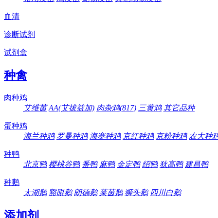
血清
诊断试剂
试剂盒
种禽
肉种鸡
艾维茵
AA(艾拔益加)
肉杂鸡(817)
三黄鸡
其它品种
蛋种鸡
海兰种鸡
罗曼种鸡
海赛种鸡
京红种鸡
京粉种鸡
农大种
种鸭
北京鸭
樱桃谷鸭
番鸭
麻鸭
金定鸭
绍鸭
狄高鸭
建昌鸭
种鹅
太湖鹅
豁眼鹅
朗德鹅
莱茵鹅
狮头鹅
四川白鹅
添加剂