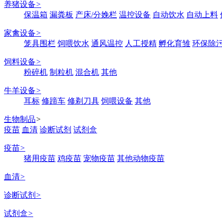
养猪设备
>
保温箱
漏粪板
产床/分娩栏
温控设备
自动饮水
自动上料
家禽设备
>
笼具围栏
饲喂饮水
通风温控
人工授精
孵化育雏
环保除
饲料设备
>
粉碎机
制粒机
混合机
其他
牛羊设备
>
耳标
修蹄车
修剃刀具
饲喂设备
其他
生物制品
>
疫苗
血清
诊断试剂
试剂盒
疫苗
>
猪用疫苗
鸡疫苗
宠物疫苗
其他动物疫苗
血清
>
诊断试剂
>
试剂盒
>