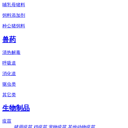
哺乳母猪料
饲料添加剂
种公猪饲料
兽药
清热解毒
呼吸道
消化道
驱虫类
其它类
生物制品
疫苗
猪用疫苗
鸡疫苗
宠物疫苗
其他动物疫苗