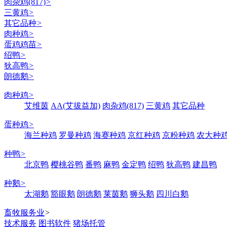
肉杂鸡(817)
>
三黄鸡
>
其它品种
>
肉种鸡
>
蛋鸡鸡苗
>
绍鸭
>
狄高鸭
>
朗德鹅
>
肉种鸡
>
艾维茵
AA(艾拔益加)
肉杂鸡(817)
三黄鸡
其它品种
蛋种鸡
>
海兰种鸡
罗曼种鸡
海赛种鸡
京红种鸡
京粉种鸡
农大种
种鸭
>
北京鸭
樱桃谷鸭
番鸭
麻鸭
金定鸭
绍鸭
狄高鸭
建昌鸭
种鹅
>
太湖鹅
豁眼鹅
朗德鹅
莱茵鹅
狮头鹅
四川白鹅
畜牧服务业
>
技术服务
图书软件
猪场托管