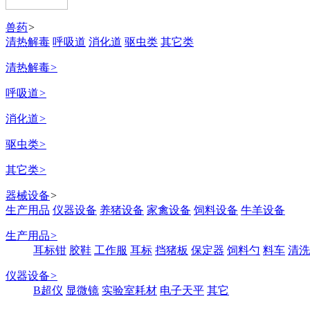
兽药
>
清热解毒
呼吸道
消化道
驱虫类
其它类
清热解毒
>
呼吸道
>
消化道
>
驱虫类
>
其它类
>
器械设备
>
生产用品
仪器设备
养猪设备
家禽设备
饲料设备
牛羊设备
生产用品
>
耳标钳
胶鞋
工作服
耳标
挡猪板
保定器
饲料勺
料车
清洗
仪器设备
>
B超仪
显微镜
实验室耗材
电子天平
其它