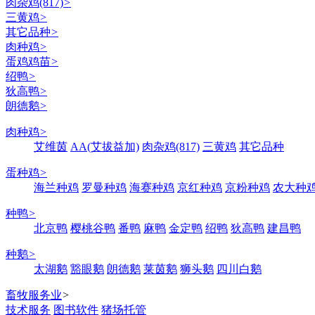
肉杂鸡(817)
>
三黄鸡
>
其它品种
>
肉种鸡
>
蛋鸡鸡苗
>
绍鸭
>
狄高鸭
>
朗德鹅
>
肉种鸡
>
艾维茵
AA(艾拔益加)
肉杂鸡(817)
三黄鸡
其它品种
蛋种鸡
>
海兰种鸡
罗曼种鸡
海赛种鸡
京红种鸡
京粉种鸡
农大种
种鸭
>
北京鸭
樱桃谷鸭
番鸭
麻鸭
金定鸭
绍鸭
狄高鸭
建昌鸭
种鹅
>
太湖鹅
豁眼鹅
朗德鹅
莱茵鹅
狮头鹅
四川白鹅
畜牧服务业
>
技术服务
图书软件
猪场托管