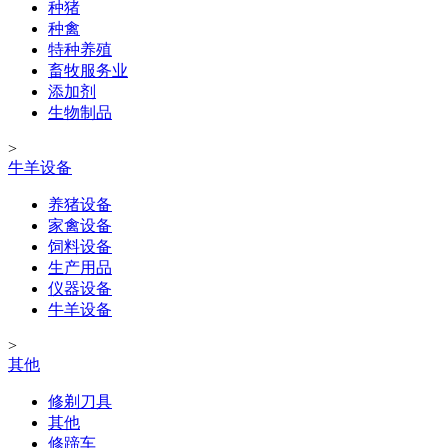
种猪
种禽
特种养殖
畜牧服务业
添加剂
生物制品
>
牛羊设备
养猪设备
家禽设备
饲料设备
生产用品
仪器设备
牛羊设备
>
其他
修剃刀具
其他
修蹄车