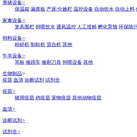
养猪设备
>
保温箱
漏粪板
产床/分娩栏
温控设备
自动饮水
自动上料
家禽设备
>
笼具围栏
饲喂饮水
通风温控
人工授精
孵化育雏
环保除
饲料设备
>
粉碎机
制粒机
混合机
其他
牛羊设备
>
耳标
修蹄车
修剃刀具
饲喂设备
其他
生物制品
>
疫苗
血清
诊断试剂
试剂盒
疫苗
>
猪用疫苗
鸡疫苗
宠物疫苗
其他动物疫苗
血清
>
诊断试剂
>
试剂盒
>