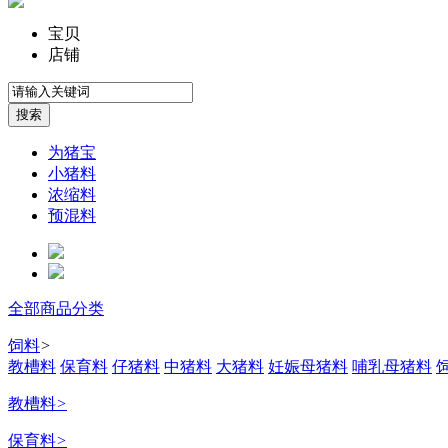
宝贝
店铺
为猪宝
小猪料
浓缩料
预混料
全部商品分类
饲料
>
教槽料
保育料
仔猪料
中猪料
大猪料
妊娠母猪料
哺乳母猪料
教槽料
>
保育料
>