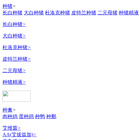
种猪
>
长白种猪
大白种猪
杜洛克种猪
皮特兰种猪
二元母猪
种猪精液
长白种猪
>
大白种猪
>
杜洛克种猪
>
皮特兰种猪
>
二元母猪
>
种猪精液
>
种禽
>
肉种鸡
蛋种鸡
种鸭
种鹅
艾维茵
>
AA(艾拔益加)
>