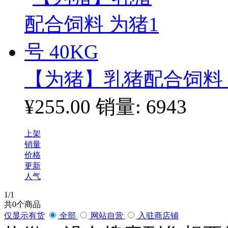
【为猪】乳猪配合饲料 为
¥255.00
销量: 6943
上架
销量
价格
更新
人气
1
/1
共
0
个商品
仅显示有货
全部
网站自营
入驻商店铺