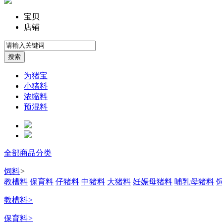
宝贝
店铺
为猪宝
小猪料
浓缩料
预混料
全部商品分类
饲料
>
教槽料
保育料
仔猪料
中猪料
大猪料
妊娠母猪料
哺乳母猪料
教槽料
>
保育料
>