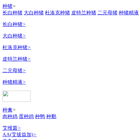
种猪
>
长白种猪
大白种猪
杜洛克种猪
皮特兰种猪
二元母猪
种猪精液
长白种猪
>
大白种猪
>
杜洛克种猪
>
皮特兰种猪
>
二元母猪
>
种猪精液
>
种禽
>
肉种鸡
蛋种鸡
种鸭
种鹅
艾维茵
>
AA(艾拔益加)
>