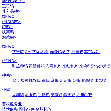
肉杂鸡(817)
>
三黄鸡
>
其它品种
>
肉种鸡
>
蛋鸡鸡苗
>
绍鸭
>
狄高鸭
>
朗德鹅
>
肉种鸡
>
艾维茵
AA(艾拔益加)
肉杂鸡(817)
三黄鸡
其它品种
蛋种鸡
>
海兰种鸡
罗曼种鸡
海赛种鸡
京红种鸡
京粉种鸡
农大种
种鸭
>
北京鸭
樱桃谷鸭
番鸭
麻鸭
金定鸭
绍鸭
狄高鸭
建昌鸭
种鹅
>
太湖鹅
豁眼鹅
朗德鹅
莱茵鹅
狮头鹅
四川白鹅
畜牧服务业
>
技术服务
图书软件
猪场托管