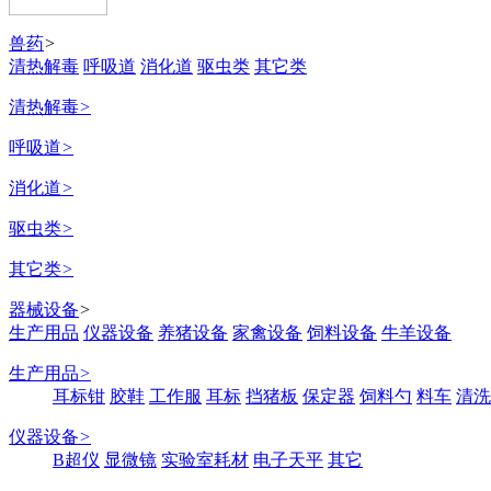
兽药
>
清热解毒
呼吸道
消化道
驱虫类
其它类
清热解毒
>
呼吸道
>
消化道
>
驱虫类
>
其它类
>
器械设备
>
生产用品
仪器设备
养猪设备
家禽设备
饲料设备
牛羊设备
生产用品
>
耳标钳
胶鞋
工作服
耳标
挡猪板
保定器
饲料勺
料车
清洗
仪器设备
>
B超仪
显微镜
实验室耗材
电子天平
其它