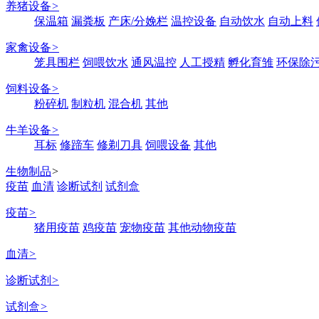
养猪设备
>
保温箱
漏粪板
产床/分娩栏
温控设备
自动饮水
自动上料
家禽设备
>
笼具围栏
饲喂饮水
通风温控
人工授精
孵化育雏
环保除
饲料设备
>
粉碎机
制粒机
混合机
其他
牛羊设备
>
耳标
修蹄车
修剃刀具
饲喂设备
其他
生物制品
>
疫苗
血清
诊断试剂
试剂盒
疫苗
>
猪用疫苗
鸡疫苗
宠物疫苗
其他动物疫苗
血清
>
诊断试剂
>
试剂盒
>