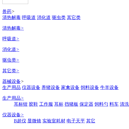
兽药
>
清热解毒
呼吸道
消化道
驱虫类
其它类
清热解毒
>
呼吸道
>
消化道
>
驱虫类
>
其它类
>
器械设备
>
生产用品
仪器设备
养猪设备
家禽设备
饲料设备
牛羊设备
生产用品
>
耳标钳
胶鞋
工作服
耳标
挡猪板
保定器
饲料勺
料车
清洗
仪器设备
>
B超仪
显微镜
实验室耗材
电子天平
其它