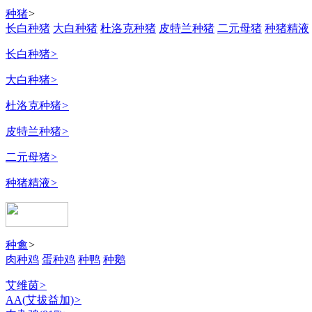
种猪
>
长白种猪
大白种猪
杜洛克种猪
皮特兰种猪
二元母猪
种猪精液
长白种猪
>
大白种猪
>
杜洛克种猪
>
皮特兰种猪
>
二元母猪
>
种猪精液
>
种禽
>
肉种鸡
蛋种鸡
种鸭
种鹅
艾维茵
>
AA(艾拔益加)
>