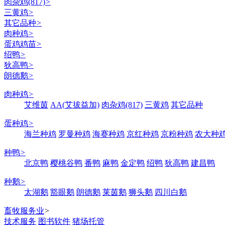
肉杂鸡(817)
>
三黄鸡
>
其它品种
>
肉种鸡
>
蛋鸡鸡苗
>
绍鸭
>
狄高鸭
>
朗德鹅
>
肉种鸡
>
艾维茵
AA(艾拔益加)
肉杂鸡(817)
三黄鸡
其它品种
蛋种鸡
>
海兰种鸡
罗曼种鸡
海赛种鸡
京红种鸡
京粉种鸡
农大种
种鸭
>
北京鸭
樱桃谷鸭
番鸭
麻鸭
金定鸭
绍鸭
狄高鸭
建昌鸭
种鹅
>
太湖鹅
豁眼鹅
朗德鹅
莱茵鹅
狮头鹅
四川白鹅
畜牧服务业
>
技术服务
图书软件
猪场托管