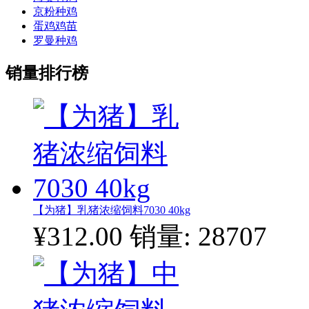
京粉种鸡
蛋鸡鸡苗
罗曼种鸡
销量排行榜
【为猪】乳猪浓缩饲料7030 40kg
¥312.00
销量: 28707