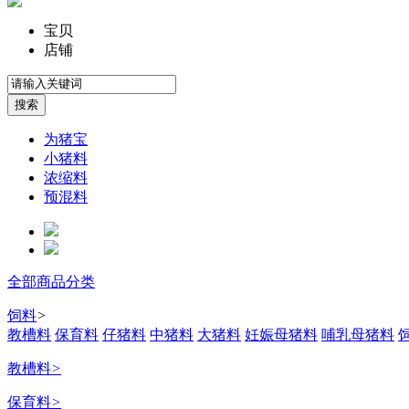
宝贝
店铺
为猪宝
小猪料
浓缩料
预混料
全部商品分类
饲料
>
教槽料
保育料
仔猪料
中猪料
大猪料
妊娠母猪料
哺乳母猪料
教槽料
>
保育料
>