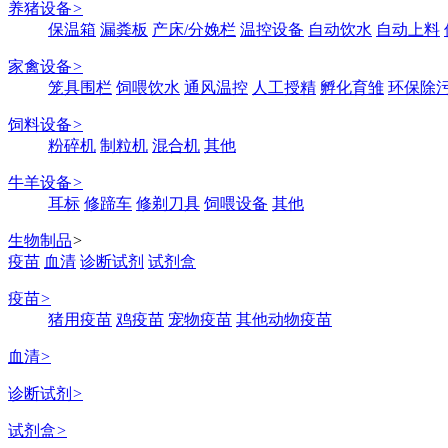
养猪设备
>
保温箱
漏粪板
产床/分娩栏
温控设备
自动饮水
自动上料
家禽设备
>
笼具围栏
饲喂饮水
通风温控
人工授精
孵化育雏
环保除
饲料设备
>
粉碎机
制粒机
混合机
其他
牛羊设备
>
耳标
修蹄车
修剃刀具
饲喂设备
其他
生物制品
>
疫苗
血清
诊断试剂
试剂盒
疫苗
>
猪用疫苗
鸡疫苗
宠物疫苗
其他动物疫苗
血清
>
诊断试剂
>
试剂盒
>