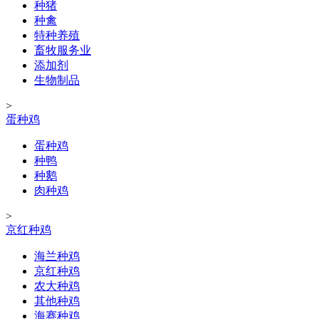
种猪
种禽
特种养殖
畜牧服务业
添加剂
生物制品
>
蛋种鸡
蛋种鸡
种鸭
种鹅
肉种鸡
>
京红种鸡
海兰种鸡
京红种鸡
农大种鸡
其他种鸡
海赛种鸡