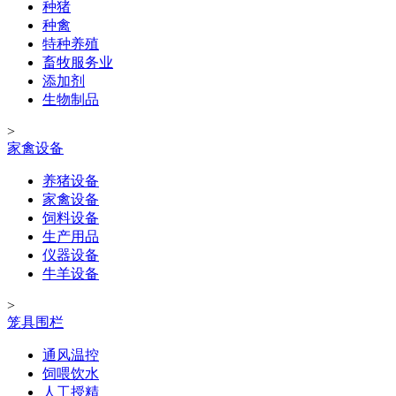
种猪
种禽
特种养殖
畜牧服务业
添加剂
生物制品
>
家禽设备
养猪设备
家禽设备
饲料设备
生产用品
仪器设备
牛羊设备
>
笼具围栏
通风温控
饲喂饮水
人工授精