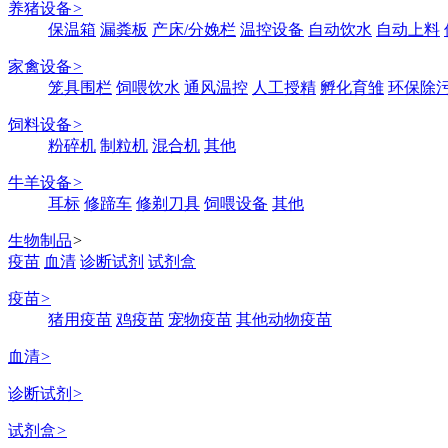
养猪设备
>
保温箱
漏粪板
产床/分娩栏
温控设备
自动饮水
自动上料
家禽设备
>
笼具围栏
饲喂饮水
通风温控
人工授精
孵化育雏
环保除
饲料设备
>
粉碎机
制粒机
混合机
其他
牛羊设备
>
耳标
修蹄车
修剃刀具
饲喂设备
其他
生物制品
>
疫苗
血清
诊断试剂
试剂盒
疫苗
>
猪用疫苗
鸡疫苗
宠物疫苗
其他动物疫苗
血清
>
诊断试剂
>
试剂盒
>