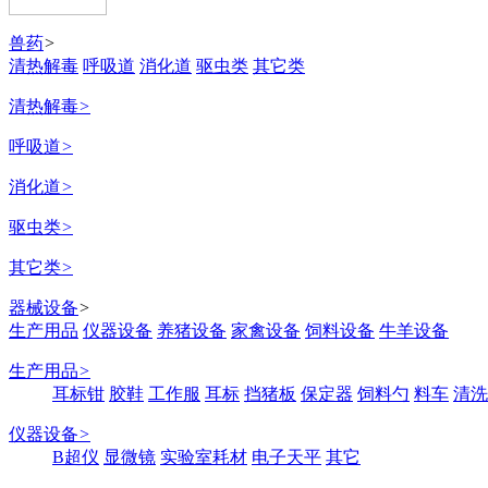
兽药
>
清热解毒
呼吸道
消化道
驱虫类
其它类
清热解毒
>
呼吸道
>
消化道
>
驱虫类
>
其它类
>
器械设备
>
生产用品
仪器设备
养猪设备
家禽设备
饲料设备
牛羊设备
生产用品
>
耳标钳
胶鞋
工作服
耳标
挡猪板
保定器
饲料勺
料车
清洗
仪器设备
>
B超仪
显微镜
实验室耗材
电子天平
其它