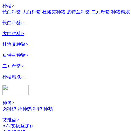
种猪
>
长白种猪
大白种猪
杜洛克种猪
皮特兰种猪
二元母猪
种猪精液
长白种猪
>
大白种猪
>
杜洛克种猪
>
皮特兰种猪
>
二元母猪
>
种猪精液
>
种禽
>
肉种鸡
蛋种鸡
种鸭
种鹅
艾维茵
>
AA(艾拔益加)
>