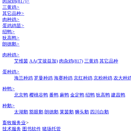
肉杂鸡(817)
>
三黄鸡
>
其它品种
>
肉种鸡
>
蛋鸡鸡苗
>
绍鸭
>
狄高鸭
>
朗德鹅
>
肉种鸡
>
艾维茵
AA(艾拔益加)
肉杂鸡(817)
三黄鸡
其它品种
蛋种鸡
>
海兰种鸡
罗曼种鸡
海赛种鸡
京红种鸡
京粉种鸡
农大种
种鸭
>
北京鸭
樱桃谷鸭
番鸭
麻鸭
金定鸭
绍鸭
狄高鸭
建昌鸭
种鹅
>
太湖鹅
豁眼鹅
朗德鹅
莱茵鹅
狮头鹅
四川白鹅
畜牧服务业
>
技术服务
图书软件
猪场托管