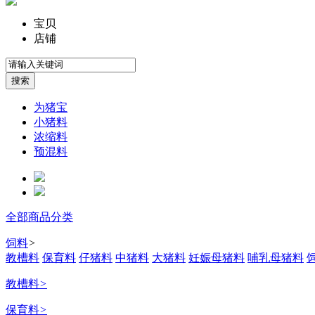
宝贝
店铺
为猪宝
小猪料
浓缩料
预混料
全部商品分类
饲料
>
教槽料
保育料
仔猪料
中猪料
大猪料
妊娠母猪料
哺乳母猪料
教槽料
>
保育料
>