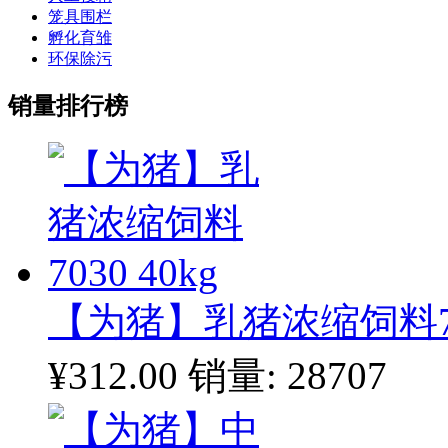
笼具围栏
孵化育雏
环保除污
销量排行榜
【为猪】乳猪浓缩饲料703
¥312.00
销量: 28707