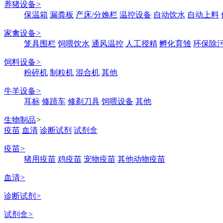
养猪设备
>
保温箱
漏粪板
产床/分娩栏
温控设备
自动饮水
自动上料
家禽设备
>
笼具围栏
饲喂饮水
通风温控
人工授精
孵化育雏
环保除
饲料设备
>
粉碎机
制粒机
混合机
其他
牛羊设备
>
耳标
修蹄车
修剃刀具
饲喂设备
其他
生物制品
>
疫苗
血清
诊断试剂
试剂盒
疫苗
>
猪用疫苗
鸡疫苗
宠物疫苗
其他动物疫苗
血清
>
诊断试剂
>
试剂盒
>