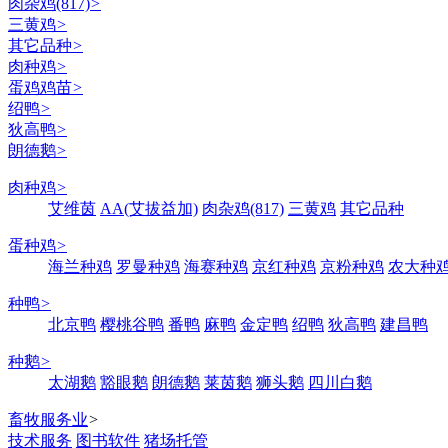
肉杂鸡(817)
>
三黄鸡
>
其它品种
>
肉种鸡
>
蛋鸡鸡苗
>
绍鸭
>
狄高鸭
>
朗德鹅
>
肉种鸡
>
艾维茵
AA(艾拔益加)
肉杂鸡(817)
三黄鸡
其它品种
蛋种鸡
>
海兰种鸡
罗曼种鸡
海赛种鸡
京红种鸡
京粉种鸡
农大种
种鸭
>
北京鸭
樱桃谷鸭
番鸭
麻鸭
金定鸭
绍鸭
狄高鸭
建昌鸭
种鹅
>
太湖鹅
豁眼鹅
朗德鹅
莱茵鹅
狮头鹅
四川白鹅
畜牧服务业
>
技术服务
图书软件
猪场托管