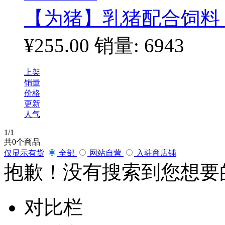
【为猪】乳猪配合饲料 为
¥255.00
销量: 6943
上架
销量
价格
更新
人气
1
/1
共
0
个商品
仅显示有货
全部
网站自营
入驻商店铺
抱歉！没有搜索到您想要
对比栏