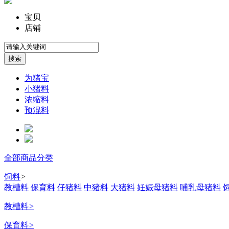
宝贝
店铺
为猪宝
小猪料
浓缩料
预混料
全部商品分类
饲料
>
教槽料
保育料
仔猪料
中猪料
大猪料
妊娠母猪料
哺乳母猪料
教槽料
>
保育料
>