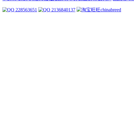
228563651
2136840137
chinabreed