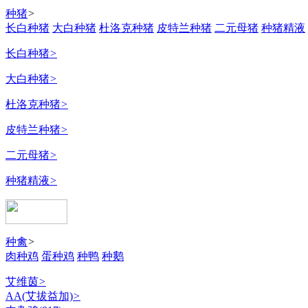
种猪
>
长白种猪
大白种猪
杜洛克种猪
皮特兰种猪
二元母猪
种猪精液
长白种猪
>
大白种猪
>
杜洛克种猪
>
皮特兰种猪
>
二元母猪
>
种猪精液
>
种禽
>
肉种鸡
蛋种鸡
种鸭
种鹅
艾维茵
>
AA(艾拔益加)
>