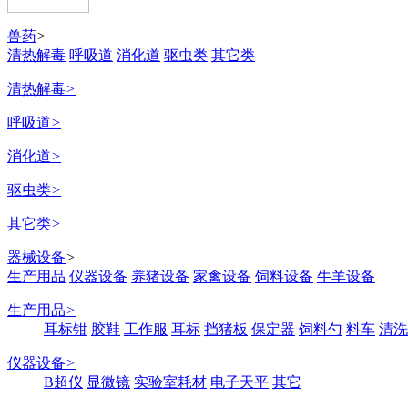
兽药
>
清热解毒
呼吸道
消化道
驱虫类
其它类
清热解毒
>
呼吸道
>
消化道
>
驱虫类
>
其它类
>
器械设备
>
生产用品
仪器设备
养猪设备
家禽设备
饲料设备
牛羊设备
生产用品
>
耳标钳
胶鞋
工作服
耳标
挡猪板
保定器
饲料勺
料车
清洗
仪器设备
>
B超仪
显微镜
实验室耗材
电子天平
其它