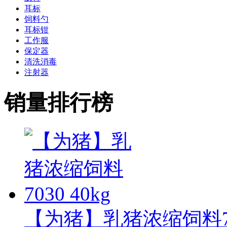
耳标
饲料勺
耳标钳
工作服
保定器
清洗消毒
注射器
销量排行榜
【为猪】乳猪浓缩饲料703