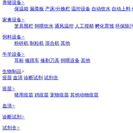
养猪设备
>
保温箱
漏粪板
产床/分娩栏
温控设备
自动饮水
自动上料
家禽设备
>
笼具围栏
饲喂饮水
通风温控
人工授精
孵化育雏
环保除
饲料设备
>
粉碎机
制粒机
混合机
其他
牛羊设备
>
耳标
修蹄车
修剃刀具
饲喂设备
其他
生物制品
>
疫苗
血清
诊断试剂
试剂盒
疫苗
>
猪用疫苗
鸡疫苗
宠物疫苗
其他动物疫苗
血清
>
诊断试剂
>
试剂盒
>