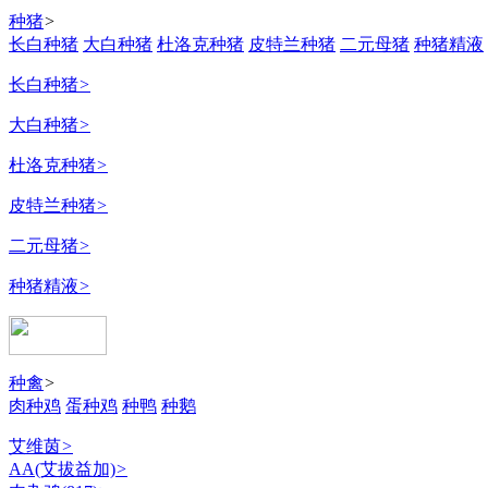
种猪
>
长白种猪
大白种猪
杜洛克种猪
皮特兰种猪
二元母猪
种猪精液
长白种猪
>
大白种猪
>
杜洛克种猪
>
皮特兰种猪
>
二元母猪
>
种猪精液
>
种禽
>
肉种鸡
蛋种鸡
种鸭
种鹅
艾维茵
>
AA(艾拔益加)
>