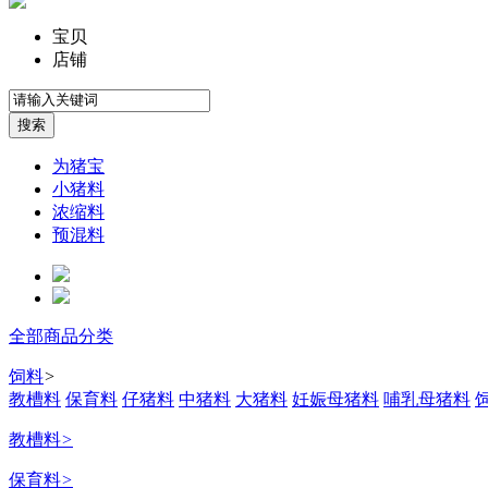
宝贝
店铺
为猪宝
小猪料
浓缩料
预混料
全部商品分类
饲料
>
教槽料
保育料
仔猪料
中猪料
大猪料
妊娠母猪料
哺乳母猪料
教槽料
>
保育料
>