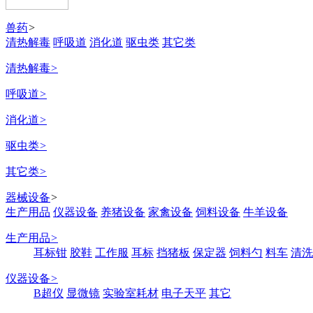
兽药
>
清热解毒
呼吸道
消化道
驱虫类
其它类
清热解毒
>
呼吸道
>
消化道
>
驱虫类
>
其它类
>
器械设备
>
生产用品
仪器设备
养猪设备
家禽设备
饲料设备
牛羊设备
生产用品
>
耳标钳
胶鞋
工作服
耳标
挡猪板
保定器
饲料勺
料车
清洗
仪器设备
>
B超仪
显微镜
实验室耗材
电子天平
其它