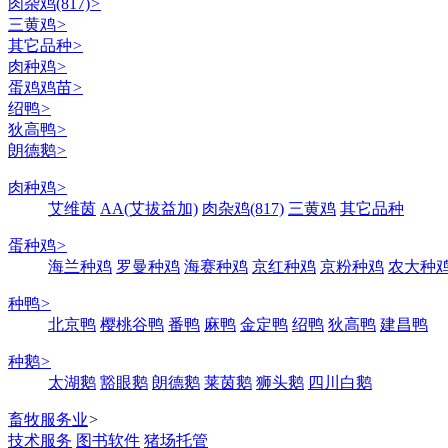
肉杂鸡(817)
>
三黄鸡
>
其它品种
>
肉种鸡
>
蛋鸡鸡苗
>
绍鸭
>
狄高鸭
>
朗德鹅
>
肉种鸡
>
艾维茵
AA(艾拔益加)
肉杂鸡(817)
三黄鸡
其它品种
蛋种鸡
>
海兰种鸡
罗曼种鸡
海赛种鸡
京红种鸡
京粉种鸡
农大种
种鸭
>
北京鸭
樱桃谷鸭
番鸭
麻鸭
金定鸭
绍鸭
狄高鸭
建昌鸭
种鹅
>
太湖鹅
豁眼鹅
朗德鹅
莱茵鹅
狮头鹅
四川白鹅
畜牧服务业
>
技术服务
图书软件
猪场托管