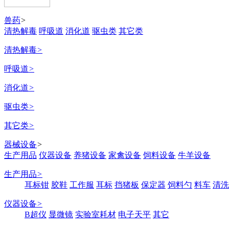
兽药
>
清热解毒
呼吸道
消化道
驱虫类
其它类
清热解毒
>
呼吸道
>
消化道
>
驱虫类
>
其它类
>
器械设备
>
生产用品
仪器设备
养猪设备
家禽设备
饲料设备
牛羊设备
生产用品
>
耳标钳
胶鞋
工作服
耳标
挡猪板
保定器
饲料勺
料车
清洗
仪器设备
>
B超仪
显微镜
实验室耗材
电子天平
其它