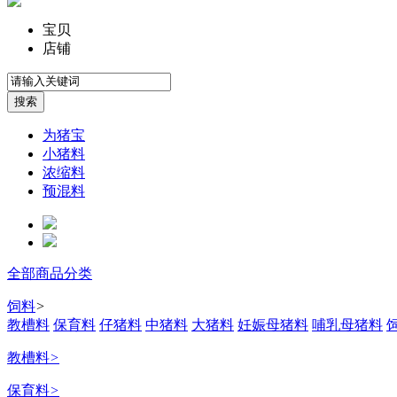
宝贝
店铺
为猪宝
小猪料
浓缩料
预混料
全部商品分类
饲料
>
教槽料
保育料
仔猪料
中猪料
大猪料
妊娠母猪料
哺乳母猪料
教槽料
>
保育料
>