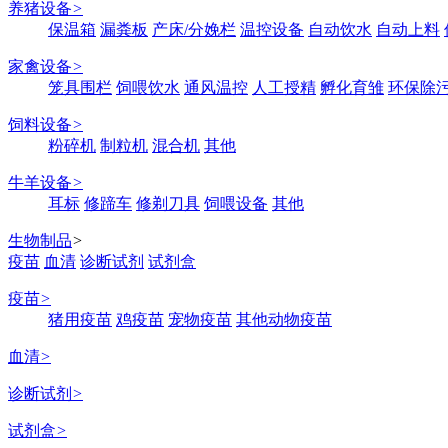
养猪设备
>
保温箱
漏粪板
产床/分娩栏
温控设备
自动饮水
自动上料
家禽设备
>
笼具围栏
饲喂饮水
通风温控
人工授精
孵化育雏
环保除
饲料设备
>
粉碎机
制粒机
混合机
其他
牛羊设备
>
耳标
修蹄车
修剃刀具
饲喂设备
其他
生物制品
>
疫苗
血清
诊断试剂
试剂盒
疫苗
>
猪用疫苗
鸡疫苗
宠物疫苗
其他动物疫苗
血清
>
诊断试剂
>
试剂盒
>