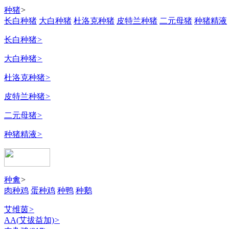
种猪
>
长白种猪
大白种猪
杜洛克种猪
皮特兰种猪
二元母猪
种猪精液
长白种猪
>
大白种猪
>
杜洛克种猪
>
皮特兰种猪
>
二元母猪
>
种猪精液
>
种禽
>
肉种鸡
蛋种鸡
种鸭
种鹅
艾维茵
>
AA(艾拔益加)
>