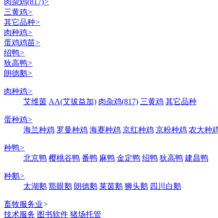
肉杂鸡(817)
>
三黄鸡
>
其它品种
>
肉种鸡
>
蛋鸡鸡苗
>
绍鸭
>
狄高鸭
>
朗德鹅
>
肉种鸡
>
艾维茵
AA(艾拔益加)
肉杂鸡(817)
三黄鸡
其它品种
蛋种鸡
>
海兰种鸡
罗曼种鸡
海赛种鸡
京红种鸡
京粉种鸡
农大种
种鸭
>
北京鸭
樱桃谷鸭
番鸭
麻鸭
金定鸭
绍鸭
狄高鸭
建昌鸭
种鹅
>
太湖鹅
豁眼鹅
朗德鹅
莱茵鹅
狮头鹅
四川白鹅
畜牧服务业
>
技术服务
图书软件
猪场托管