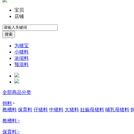
宝贝
店铺
为猪宝
小猪料
浓缩料
预混料
全部商品分类
饲料
>
教槽料
保育料
仔猪料
中猪料
大猪料
妊娠母猪料
哺乳母猪料
教槽料
>
保育料
>