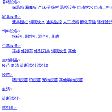
养猪设备
>
保温箱
漏粪板
产床/分娩栏
温控设备
自动饮水
自动上料
家禽设备
>
笼具围栏
饲喂饮水
通风温控
人工授精
孵化育雏
环保除
饲料设备
>
粉碎机
制粒机
混合机
其他
牛羊设备
>
耳标
修蹄车
修剃刀具
饲喂设备
其他
生物制品
>
疫苗
血清
诊断试剂
试剂盒
疫苗
>
猪用疫苗
鸡疫苗
宠物疫苗
其他动物疫苗
血清
>
诊断试剂
>
试剂盒
>