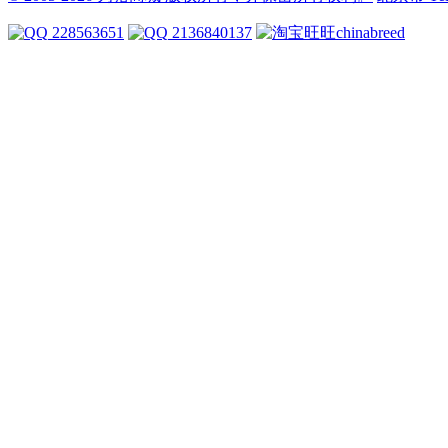
228563651
2136840137
chinabreed