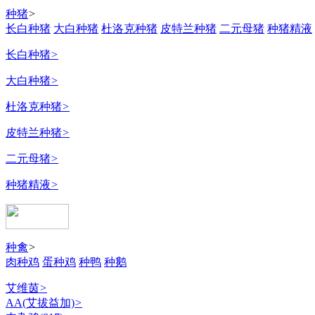
种猪
>
长白种猪
大白种猪
杜洛克种猪
皮特兰种猪
二元母猪
种猪精液
长白种猪
>
大白种猪
>
杜洛克种猪
>
皮特兰种猪
>
二元母猪
>
种猪精液
>
种禽
>
肉种鸡
蛋种鸡
种鸭
种鹅
艾维茵
>
AA(艾拔益加)
>