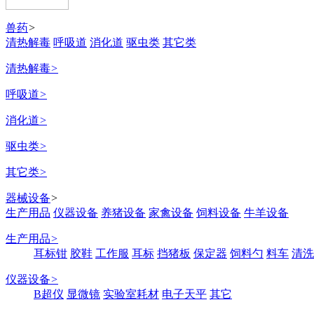
兽药
>
清热解毒
呼吸道
消化道
驱虫类
其它类
清热解毒
>
呼吸道
>
消化道
>
驱虫类
>
其它类
>
器械设备
>
生产用品
仪器设备
养猪设备
家禽设备
饲料设备
牛羊设备
生产用品
>
耳标钳
胶鞋
工作服
耳标
挡猪板
保定器
饲料勺
料车
清洗
仪器设备
>
B超仪
显微镜
实验室耗材
电子天平
其它