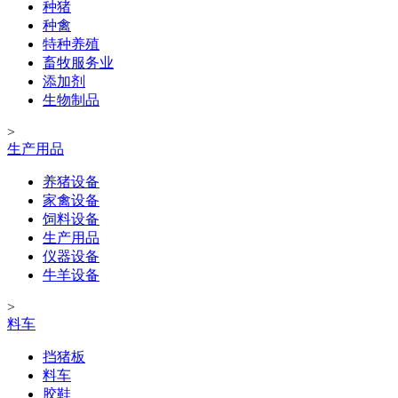
种猪
种禽
特种养殖
畜牧服务业
添加剂
生物制品
>
生产用品
养猪设备
家禽设备
饲料设备
生产用品
仪器设备
牛羊设备
>
料车
挡猪板
料车
胶鞋