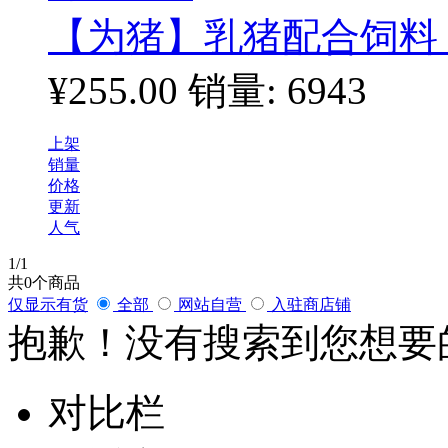
【为猪】乳猪配合饲料 为
¥255.00
销量: 6943
上架
销量
价格
更新
人气
1
/1
共
0
个商品
仅显示有货
全部
网站自营
入驻商店铺
抱歉！没有搜索到您想要
对比栏