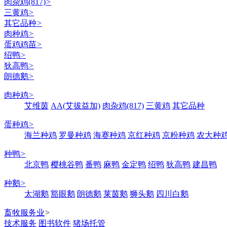
肉杂鸡(817)
>
三黄鸡
>
其它品种
>
肉种鸡
>
蛋鸡鸡苗
>
绍鸭
>
狄高鸭
>
朗德鹅
>
肉种鸡
>
艾维茵
AA(艾拔益加)
肉杂鸡(817)
三黄鸡
其它品种
蛋种鸡
>
海兰种鸡
罗曼种鸡
海赛种鸡
京红种鸡
京粉种鸡
农大种
种鸭
>
北京鸭
樱桃谷鸭
番鸭
麻鸭
金定鸭
绍鸭
狄高鸭
建昌鸭
种鹅
>
太湖鹅
豁眼鹅
朗德鹅
莱茵鹅
狮头鹅
四川白鹅
畜牧服务业
>
技术服务
图书软件
猪场托管