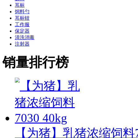
耳标
饲料勺
耳标钳
工作服
保定器
清洗消毒
注射器
销量排行榜
【为猪】乳猪浓缩饲料703