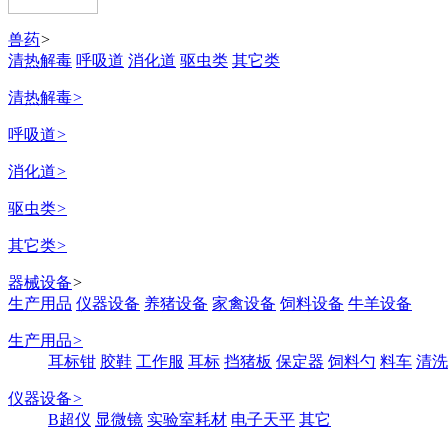
兽药
>
清热解毒
呼吸道
消化道
驱虫类
其它类
清热解毒
>
呼吸道
>
消化道
>
驱虫类
>
其它类
>
器械设备
>
生产用品
仪器设备
养猪设备
家禽设备
饲料设备
牛羊设备
生产用品
>
耳标钳
胶鞋
工作服
耳标
挡猪板
保定器
饲料勺
料车
清洗
仪器设备
>
B超仪
显微镜
实验室耗材
电子天平
其它