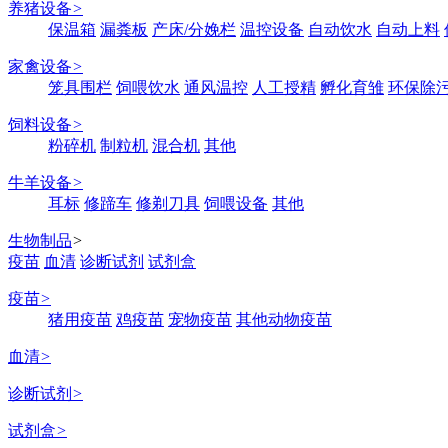
养猪设备
>
保温箱
漏粪板
产床/分娩栏
温控设备
自动饮水
自动上料
家禽设备
>
笼具围栏
饲喂饮水
通风温控
人工授精
孵化育雏
环保除
饲料设备
>
粉碎机
制粒机
混合机
其他
牛羊设备
>
耳标
修蹄车
修剃刀具
饲喂设备
其他
生物制品
>
疫苗
血清
诊断试剂
试剂盒
疫苗
>
猪用疫苗
鸡疫苗
宠物疫苗
其他动物疫苗
血清
>
诊断试剂
>
试剂盒
>