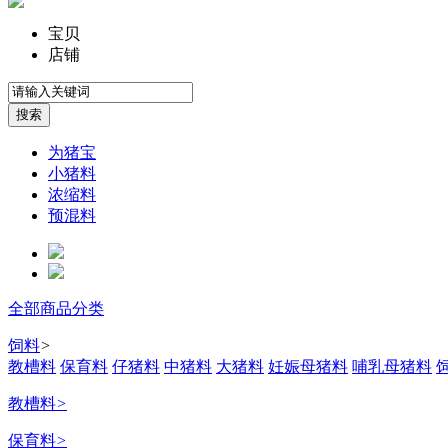
宝贝
店铺
为猪宝
小猪料
浓缩料
预混料
全部商品分类
饲料
>
教槽料
保育料
仔猪料
中猪料
大猪料
妊娠母猪料
哺乳母猪料
教槽料
>
保育料
>