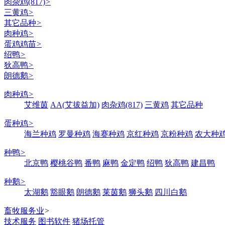
肉杂鸡(817)
>
三黄鸡
>
其它品种
>
肉种鸡
>
蛋鸡鸡苗
>
绍鸭
>
狄高鸭
>
朗德鹅
>
肉种鸡
>
艾维茵
AA(艾拔益加)
肉杂鸡(817)
三黄鸡
其它品种
蛋种鸡
>
海兰种鸡
罗曼种鸡
海赛种鸡
京红种鸡
京粉种鸡
农大种
种鸭
>
北京鸭
樱桃谷鸭
番鸭
麻鸭
金定鸭
绍鸭
狄高鸭
建昌鸭
种鹅
>
太湖鹅
豁眼鹅
朗德鹅
莱茵鹅
狮头鹅
四川白鹅
畜牧服务业
>
技术服务
图书软件
猪场托管