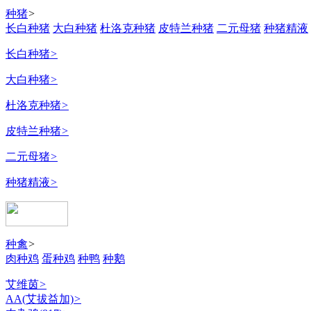
种猪
>
长白种猪
大白种猪
杜洛克种猪
皮特兰种猪
二元母猪
种猪精液
长白种猪
>
大白种猪
>
杜洛克种猪
>
皮特兰种猪
>
二元母猪
>
种猪精液
>
种禽
>
肉种鸡
蛋种鸡
种鸭
种鹅
艾维茵
>
AA(艾拔益加)
>