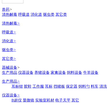
兽药
>
清热解毒
呼吸道
消化道
驱虫类
其它类
清热解毒
>
呼吸道
>
消化道
>
驱虫类
>
其它类
>
器械设备
>
生产用品
仪器设备
养猪设备
家禽设备
饲料设备
牛羊设备
生产用品
>
耳标钳
胶鞋
工作服
耳标
挡猪板
保定器
饲料勺
料车
清洗
仪器设备
>
B超仪
显微镜
实验室耗材
电子天平
其它