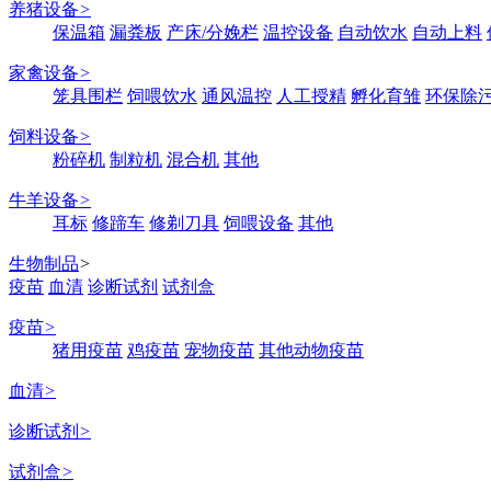
养猪设备
>
保温箱
漏粪板
产床/分娩栏
温控设备
自动饮水
自动上料
家禽设备
>
笼具围栏
饲喂饮水
通风温控
人工授精
孵化育雏
环保除
饲料设备
>
粉碎机
制粒机
混合机
其他
牛羊设备
>
耳标
修蹄车
修剃刀具
饲喂设备
其他
生物制品
>
疫苗
血清
诊断试剂
试剂盒
疫苗
>
猪用疫苗
鸡疫苗
宠物疫苗
其他动物疫苗
血清
>
诊断试剂
>
试剂盒
>