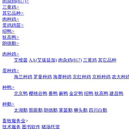
肉杂鸡(817)
>
三黄鸡
>
其它品种
>
肉种鸡
>
蛋鸡鸡苗
>
绍鸭
>
狄高鸭
>
朗德鹅
>
肉种鸡
>
艾维茵
AA(艾拔益加)
肉杂鸡(817)
三黄鸡
其它品种
蛋种鸡
>
海兰种鸡
罗曼种鸡
海赛种鸡
京红种鸡
京粉种鸡
农大种
种鸭
>
北京鸭
樱桃谷鸭
番鸭
麻鸭
金定鸭
绍鸭
狄高鸭
建昌鸭
种鹅
>
太湖鹅
豁眼鹅
朗德鹅
莱茵鹅
狮头鹅
四川白鹅
畜牧服务业
>
技术服务
图书软件
猪场托管