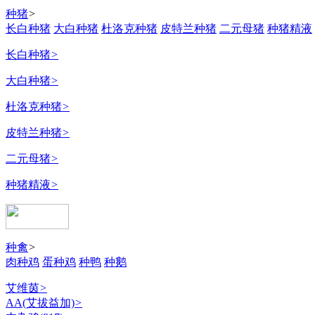
种猪
>
长白种猪
大白种猪
杜洛克种猪
皮特兰种猪
二元母猪
种猪精液
长白种猪
>
大白种猪
>
杜洛克种猪
>
皮特兰种猪
>
二元母猪
>
种猪精液
>
种禽
>
肉种鸡
蛋种鸡
种鸭
种鹅
艾维茵
>
AA(艾拔益加)
>