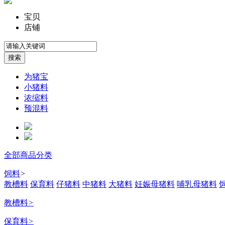
宝贝
店铺
为猪宝
小猪料
浓缩料
预混料
全部商品分类
饲料
>
教槽料
保育料
仔猪料
中猪料
大猪料
妊娠母猪料
哺乳母猪料
教槽料
>
保育料
>