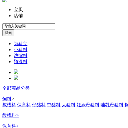
宝贝
店铺
为猪宝
小猪料
浓缩料
预混料
全部商品分类
饲料
>
教槽料
保育料
仔猪料
中猪料
大猪料
妊娠母猪料
哺乳母猪料
教槽料
>
保育料
>