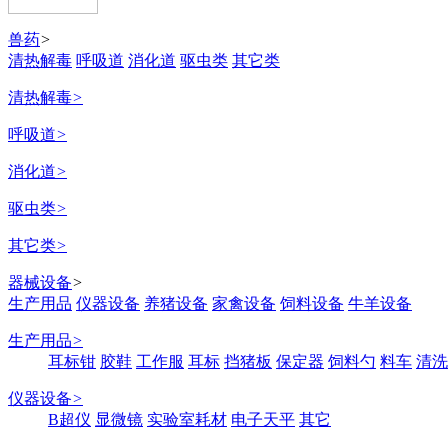
兽药
>
清热解毒
呼吸道
消化道
驱虫类
其它类
清热解毒
>
呼吸道
>
消化道
>
驱虫类
>
其它类
>
器械设备
>
生产用品
仪器设备
养猪设备
家禽设备
饲料设备
牛羊设备
生产用品
>
耳标钳
胶鞋
工作服
耳标
挡猪板
保定器
饲料勺
料车
清洗
仪器设备
>
B超仪
显微镜
实验室耗材
电子天平
其它