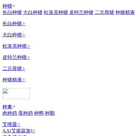
种猪
>
长白种猪
大白种猪
杜洛克种猪
皮特兰种猪
二元母猪
种猪精液
长白种猪
>
大白种猪
>
杜洛克种猪
>
皮特兰种猪
>
二元母猪
>
种猪精液
>
种禽
>
肉种鸡
蛋种鸡
种鸭
种鹅
艾维茵
>
AA(艾拔益加)
>