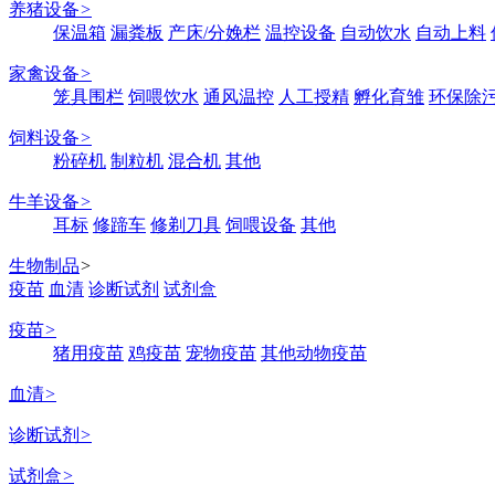
养猪设备
>
保温箱
漏粪板
产床/分娩栏
温控设备
自动饮水
自动上料
家禽设备
>
笼具围栏
饲喂饮水
通风温控
人工授精
孵化育雏
环保除
饲料设备
>
粉碎机
制粒机
混合机
其他
牛羊设备
>
耳标
修蹄车
修剃刀具
饲喂设备
其他
生物制品
>
疫苗
血清
诊断试剂
试剂盒
疫苗
>
猪用疫苗
鸡疫苗
宠物疫苗
其他动物疫苗
血清
>
诊断试剂
>
试剂盒
>