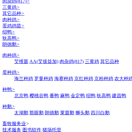
肉杂鸡(817)
>
三黄鸡
>
其它品种
>
肉种鸡
>
蛋鸡鸡苗
>
绍鸭
>
狄高鸭
>
朗德鹅
>
肉种鸡
>
艾维茵
AA(艾拔益加)
肉杂鸡(817)
三黄鸡
其它品种
蛋种鸡
>
海兰种鸡
罗曼种鸡
海赛种鸡
京红种鸡
京粉种鸡
农大种
种鸭
>
北京鸭
樱桃谷鸭
番鸭
麻鸭
金定鸭
绍鸭
狄高鸭
建昌鸭
种鹅
>
太湖鹅
豁眼鹅
朗德鹅
莱茵鹅
狮头鹅
四川白鹅
畜牧服务业
>
技术服务
图书软件
猪场托管