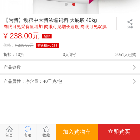
【为猪】动粮中大猪浓缩饲料 大屁股 40kg
肉眼可见采食量增加 肉眼可见增长速度 肉眼可见双肌大
屁股
¥ 238.00元
包邮
价格：
¥ 238.00元
赠送积分:
238
折扣：10折
0人评价
3051人已购
产品参数
产品属性：净含量：40千克/包
加入购物车
立即购买
关闭
关闭
关闭
关闭
首页
客服
收藏